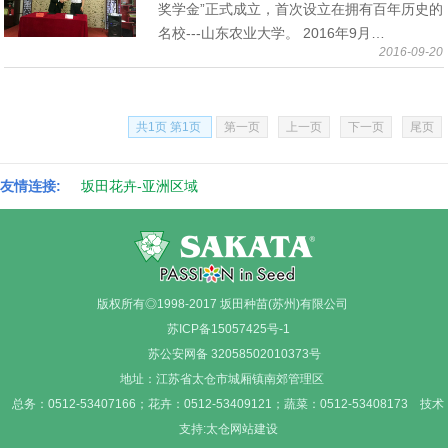
奖学金”正式成立，首次设立在拥有百年历史的
名校---山东农业大学。 2016年9月…
2016-09-20
共1页 第1页
第一页
上一页
下一页
尾页
友情连接:
坂田花卉-亚洲区域
版权所有◎1998-2017 坂田种苗(苏州)有限公司
苏ICP备15057425号-1
苏公安网备 32058502010373号
地址：江苏省太仓市城厢镇南郊管理区
总务：0512-53407166；花卉：0512-53409121；蔬菜：0512-53408173
技术
支持:太仓网站建设