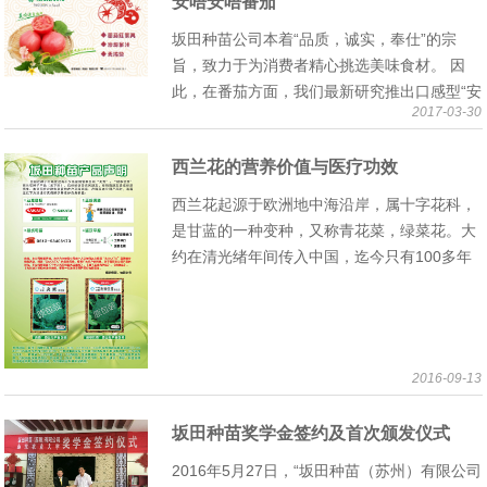
安唔安唔番茄
坂田种苗公司本着“品质，诚实，奉仕”的宗
旨，致力于为消费者精心挑选美味食材。 因
此，在番茄方面，我们最新研究推出口感型“安
2017-03-30
唔安唔番茄”系列。 “安唔安唔”一词灵感来自于
小孩在吃美味食物…
西兰花的营养价值与医疗功效
西兰花起源于欧洲地中海沿岸，属十字花科，
是甘蓝的一种变种，又称青花菜，绿菜花。大
约在清光绪年间传入中国，迄今只有100多年
的历史。初期只在上海、天津等地种植，专供
西餐馆的需要，被认为是一种很有营…
2016-09-13
坂田种苗奖学金签约及首次颁发仪式
2016年5月27日，“坂田种苗（苏州）有限公司